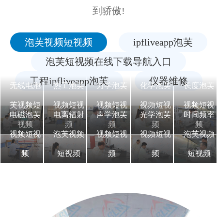
到骄傲!
泡芙视频短视频
ipfliveapp泡芙
泡芙短视频在线下载导航入口
工程ipfliveapp泡芙
仪器维修
无线电泡
热工泡芙
力学泡芙
化学泡芙
长度泡芙
芙视频短
视频短视
视频短视
视频短视
视频短视
电磁泡芙
电离辐射
声学泡芙
光学泡芙
时间频率
视频
频
频
频
频
视频短视
泡芙视频
视频短视
视频短视
泡芙视频
频
短视频
频
频
短视频