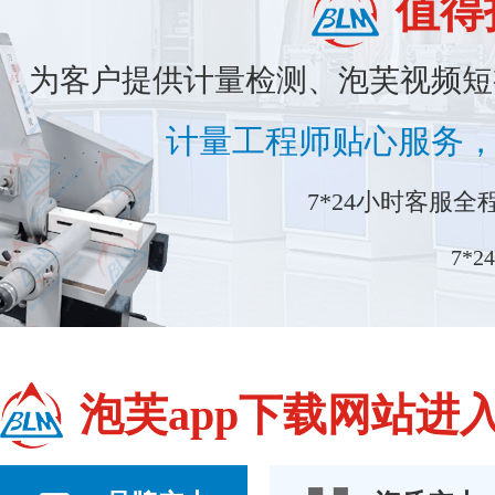
值得
为客户提供计量检测、泡芙视频短视频
计量工程师贴心服务
7*24小时客服全程
7*2
泡芙app下载网站进