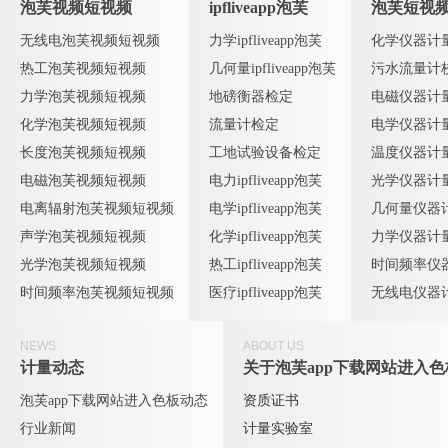
泡芙视频短视频
ipfliveapp泡芙
泡芙短视
无线电泡芙视频短视频
力学ipfliveapp泡芙
化学仪器计
热工泡芙视频短视频
几何量ipfliveapp泡芙
污水流量计
力学泡芙视频短视频
地磅衡器检定
电磁仪器计
化学泡芙视频短视频
流量计检定
电学仪器计
长度泡芙视频短视频
工地试验设备检定
温度仪器计
电磁泡芙视频短视频
电力ipfliveapp泡芙
光学仪器计
电离辐射泡芙视频短视频
电学ipfliveapp泡芙
几何量仪器
声学泡芙视频短视频
化学ipfliveapp泡芙
力学仪器计
光学泡芙视频短视频
热工ipfliveapp泡芙
时间频率仪
时间频率泡芙视频短视频
医疗ipfliveapp泡芙
无线电仪器
NEWS
ABOUT US
计量动态
关于泡芙app下载网站进入色
泡芙app下载网站进入色板动态
资质证书
行业新闻
计量实验室